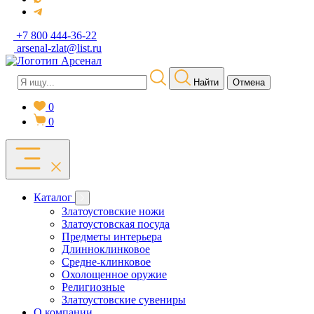
+7 800 444-36-22
arsenal-zlat@list.ru
Найти
Отмена
0
0
Каталог
Златоустовские ножи
Златоустовская посуда
Предметы интерьера
Длинноклинковое
Средне-клинковое
Охолощенное оружие
Религиозные
Златоустовские сувениры
О компании