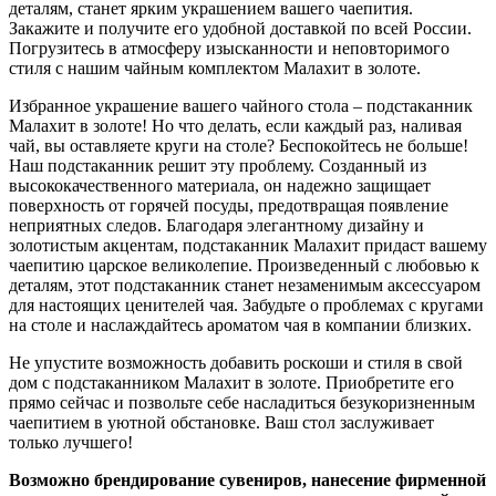
деталям, станет ярким украшением вашего чаепития.
Закажите и получите его удобной доставкой по всей России.
Погрузитесь в атмосферу изысканности и неповторимого
стиля с нашим чайным комплектом Малахит в золоте.
Избранное украшение вашего чайного стола – подстаканник
Малахит в золоте! Но что делать, если каждый раз, наливая
чай, вы оставляете круги на столе? Беспокойтесь не больше!
Наш подстаканник решит эту проблему. Созданный из
высококачественного материала, он надежно защищает
поверхность от горячей посуды, предотвращая появление
неприятных следов. Благодаря элегантному дизайну и
золотистым акцентам, подстаканник Малахит придаст вашему
чаепитию царское великолепие. Произведенный с любовью к
деталям, этот подстаканник станет незаменимым аксессуаром
для настоящих ценителей чая. Забудьте о проблемах с кругами
на столе и наслаждайтесь ароматом чая в компании близких.
Не упустите возможность добавить роскоши и стиля в свой
дом с подстаканником Малахит в золоте. Приобретите его
прямо сейчас и позвольте себе насладиться безукоризненным
чаепитием в уютной обстановке. Ваш стол заслуживает
только лучшего!
Возможно брендирование сувениров, нанесение фирменной