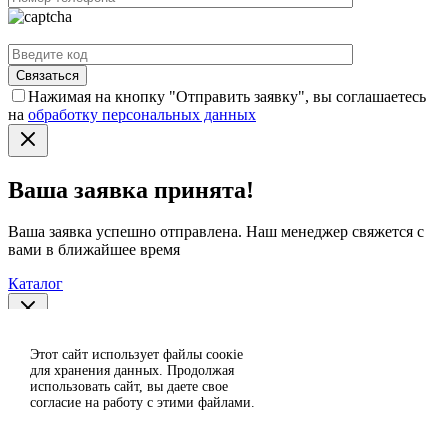
Нажимая на кнопку "Отправить заявку", вы соглашаетесь
на
обработку персональных данных
Ваша заявка принята!
Ваша заявка успешно отправлена. Наш менеджер свяжется с
вами в ближайшее время
Каталог
Спасибо за отзыв!
Этот сайт использует файлы сoокіе
Согласен
для хранения данных. Продолжая
использовать сайт, вы даете свое
Отклонить
Ваш отзыв отправлен на модерацию и появится на сайте
согласие на работу с этими файлами.
после проверки.