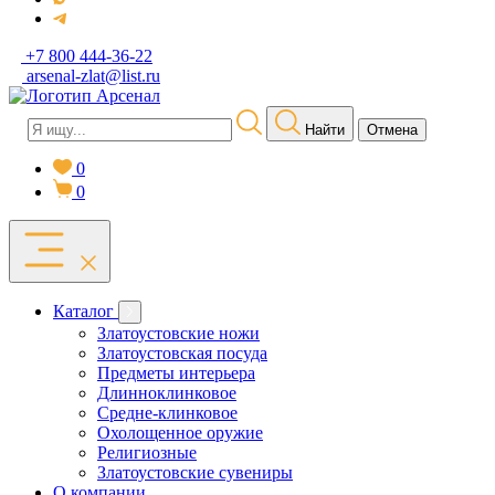
+7 800 444-36-22
arsenal-zlat@list.ru
Найти
Отмена
0
0
Каталог
Златоустовские ножи
Златоустовская посуда
Предметы интерьера
Длинноклинковое
Средне-клинковое
Охолощенное оружие
Религиозные
Златоустовские сувениры
О компании