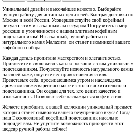
Уникальный дизайн и высочайшее качество. Выбирайте
ручную работу для истинных ценителей. Быстрая доставка по
Москве и всей России. Усовершенствуйте свой кофейный
ритуал с этим изысканным аксессуаром!Погрузитесь в мир
роскоши и утонченности с нашим элитным кофейным
подстаканником! Изысканный, ручной работы из
натурального камня Малахита, он станет изюминкой вашего
кофейного набора.
Каждая деталь пропитана мастерством и элегантностью.
Привнесите в свою жизнь каплю роскоши с этим уникальным
подстаканником. Почувствуйте нежность натурального камня
на своей коже, ощутите вес прикосновения стиля.
Представьте себя, просыпающимся утром и наслаждаясь
ароматом свежесваренного кофе из этого восхитительного
подстаканника. Он создан для тех, кто ценит качество и
изысканность. Позвольте себе наслаждаться кофе в стиле.
Желаете приобщить к вашей коллекции уникальный предмет,
который станет символом вашего безупречного вкуса? Тогда
наш Эксклюзивный кофейный подстаканник идеально
подойдет вам. Не упустите возможность приобрести этот
шедевр ручной работы сейчас!