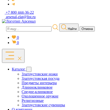
+7 800 444-36-22
arsenal-zlat@list.ru
Найти
Отмена
0
0
Каталог
Златоустовские ножи
Златоустовская посуда
Предметы интерьера
Длинноклинковое
Средне-клинковое
Охолощенное оружие
Религиозные
Златоустовские сувениры
О компании