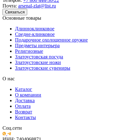
Телефон:
+7 800 444-36-22
Почта:
arsenal-zlat@list.ru
Связаться
Основные товары
Длинноклинковое
Средне-клинковое
Подарочное охолощенное оружие
Предметы интерьера
Религиозные
Златоустовская посуда
Златоустовские ножи
Златоустовские сувениры
О нас
Каталог
О компании
Доставка
Оплата
Возврат
Контакты
Соц.сети
ИНН: 7404068871