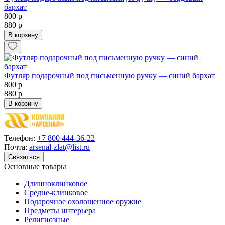
бархат
800 р
880 р
В корзину
Футляр подарочный под письменную ручку — синий бархат
800 р
880 р
В корзину
Телефон:
+7 800 444-36-22
Почта:
arsenal-zlat@list.ru
Связаться
Основные товары
Длинноклинковое
Средне-клинковое
Подарочное охолощенное оружие
Предметы интерьера
Религиозные