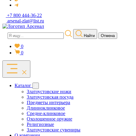
+7 800 444-36-22
arsenal-zlat@list.ru
Найти
Отмена
0
0
Каталог
Златоустовские ножи
Златоустовская посуда
Предметы интерьера
Длинноклинковое
Средне-клинковое
Охолощенное оружие
Религиозные
Златоустовские сувениры
О компании