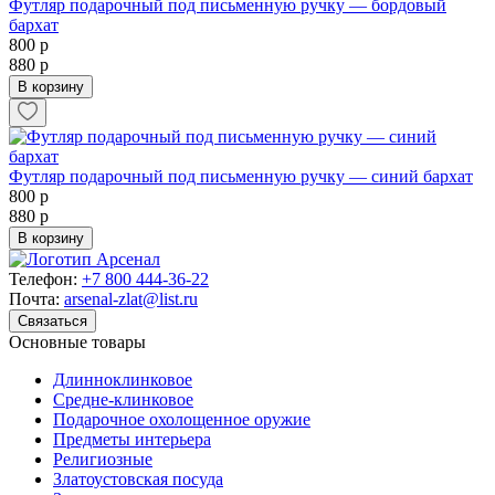
Футляр подарочный под письменную ручку — бордовый
бархат
800 р
880 р
В корзину
Футляр подарочный под письменную ручку — синий бархат
800 р
880 р
В корзину
Телефон:
+7 800 444-36-22
Почта:
arsenal-zlat@list.ru
Связаться
Основные товары
Длинноклинковое
Средне-клинковое
Подарочное охолощенное оружие
Предметы интерьера
Религиозные
Златоустовская посуда