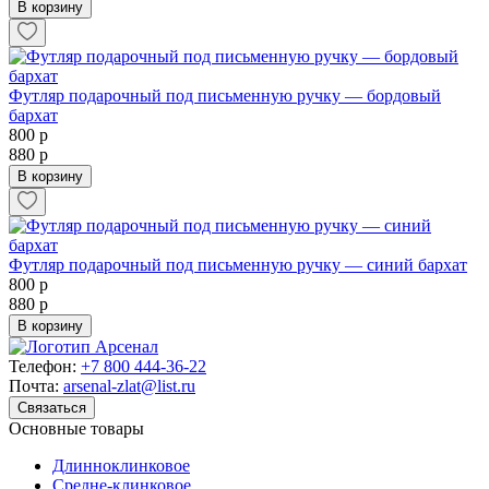
В корзину
Футляр подарочный под письменную ручку — бордовый
бархат
800 р
880 р
В корзину
Футляр подарочный под письменную ручку — синий бархат
800 р
880 р
В корзину
Телефон:
+7 800 444-36-22
Почта:
arsenal-zlat@list.ru
Связаться
Основные товары
Длинноклинковое
Средне-клинковое