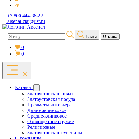
+7 800 444-36-22
arsenal-zlat@list.ru
Найти
Отмена
0
0
Каталог
Златоустовские ножи
Златоустовская посуда
Предметы интерьера
Длинноклинковое
Средне-клинковое
Охолощенное оружие
Религиозные
Златоустовские сувениры
О компании