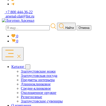
+7 800 444-36-22
arsenal-zlat@list.ru
Найти
Отмена
0
0
Каталог
Златоустовские ножи
Златоустовская посуда
Предметы интерьера
Длинноклинковое
Средне-клинковое
Охолощенное оружие
Религиозные
Златоустовские сувениры
О компании