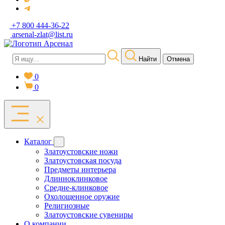
+7 800 444-36-22
arsenal-zlat@list.ru
Найти
Отмена
0
0
Каталог
Златоустовские ножи
Златоустовская посуда
Предметы интерьера
Длинноклинковое
Средне-клинковое
Охолощенное оружие
Религиозные
Златоустовские сувениры
О компании