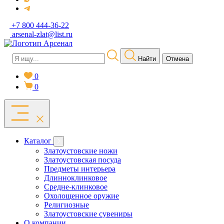
+7 800 444-36-22
arsenal-zlat@list.ru
Найти
Отмена
0
0
Каталог
Златоустовские ножи
Златоустовская посуда
Предметы интерьера
Длинноклинковое
Средне-клинковое
Охолощенное оружие
Религиозные
Златоустовские сувениры
О компании