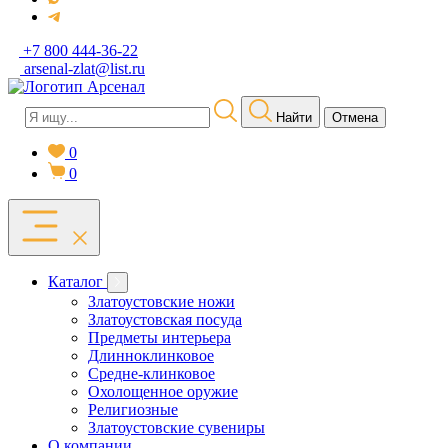
+7 800 444-36-22
arsenal-zlat@list.ru
Найти
Отмена
0
0
Каталог
Златоустовские ножи
Златоустовская посуда
Предметы интерьера
Длинноклинковое
Средне-клинковое
Охолощенное оружие
Религиозные
Златоустовские сувениры
О компании