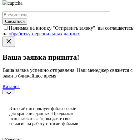
Нажимая на кнопку "Отправить заявку", вы соглашаетесь
на
обработку персональных данных
Ваша заявка принята!
Ваша заявка успешно отправлена. Наш менеджер свяжется с
вами в ближайшее время
Каталог
Спасибо за отзыв!
Этот сайт использует файлы сoокіе
Согласен
для хранения данных. Продолжая
использовать сайт, вы даете свое
Отклонить
Ваш отзыв отправлен на модерацию и появится на сайте
согласие на работу с этими файлами.
после проверки.