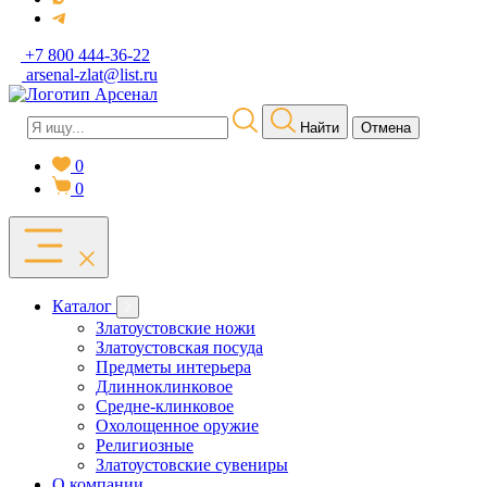
+7 800 444-36-22
arsenal-zlat@list.ru
Найти
Отмена
0
0
Каталог
Златоустовские ножи
Златоустовская посуда
Предметы интерьера
Длинноклинковое
Средне-клинковое
Охолощенное оружие
Религиозные
Златоустовские сувениры
О компании