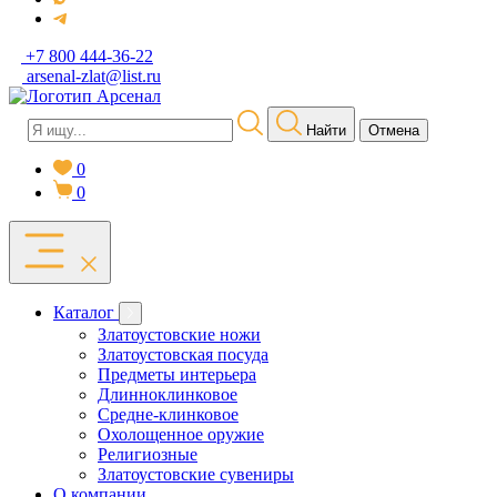
+7 800 444-36-22
arsenal-zlat@list.ru
Найти
Отмена
0
0
Каталог
Златоустовские ножи
Златоустовская посуда
Предметы интерьера
Длинноклинковое
Средне-клинковое
Охолощенное оружие
Религиозные
Златоустовские сувениры
О компании