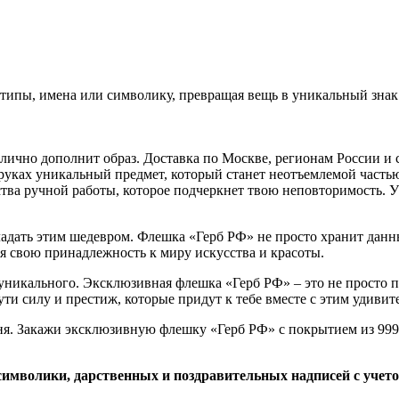
ипы, имена или символику, превращая вещь в уникальный знак 
отлично дополнит образ. Доставка по Москве, регионам России 
руках уникальный предмет, который станет неотъемлемой часть
усства ручной работы, которое подчеркнет твою неповторимость.
адать этим шедевром. Флешка «Герб РФ» не просто хранит данны
ая свою принадлежность к миру искусства и красоты.
 уникального. Эксклюзивная флешка «Герб РФ» – это не просто 
ути силу и престиж, которые придут к тебе вместе с этим удиви
ня. Закажи эксклюзивную флешку «Герб РФ» с покрытием из 999,
символики, дарственных и поздравительных надписей с учет