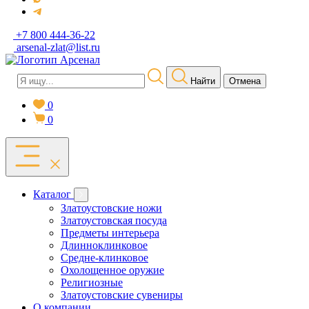
+7 800 444-36-22
arsenal-zlat@list.ru
Найти
Отмена
0
0
Каталог
Златоустовские ножи
Златоустовская посуда
Предметы интерьера
Длинноклинковое
Средне-клинковое
Охолощенное оружие
Религиозные
Златоустовские сувениры
О компании