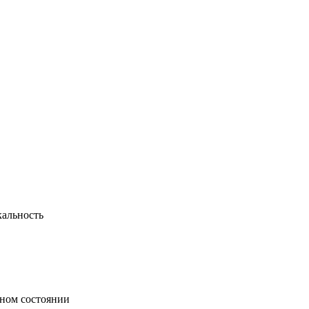
кальность
ьном состоянии