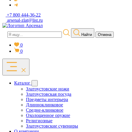
+7 800 444-36-22
arsenal-zlat@list.ru
Найти
Отмена
0
0
Каталог
Златоустовские ножи
Златоустовская посуда
Предметы интерьера
Длинноклинковое
Средне-клинковое
Охолощенное оружие
Религиозные
Златоустовские сувениры
О компании