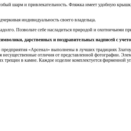
особый шарм и привлекательность. Фляжка имеет удобную крышку
одчеркивая индивидуальность своего владельца.
 надолго. Позвольте себе насладиться природой и охотничьими 
символики, дарственных и поздравительных надписей с учет
о предприятия «Арсенал» выполнены в лучших традициях Златоу
тся несущественные отличия от представленной фотографии. Эл
их трещин в камне. Каждое изделие комплектуется фирменной у