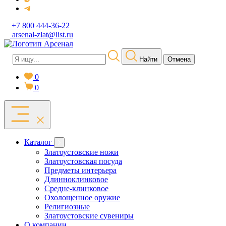
+7 800 444-36-22
arsenal-zlat@list.ru
Найти
Отмена
0
0
Каталог
Златоустовские ножи
Златоустовская посуда
Предметы интерьера
Длинноклинковое
Средне-клинковое
Охолощенное оружие
Религиозные
Златоустовские сувениры
О компании