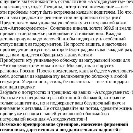
ощущаете вы беспокойство, оставляя свои «Автодокументы» без
надлежащего ухода? Трещины, потертости, потемнение — все
эти проблемы могут быть встречены каждым водителем. Но что,
если вам предложить решение этой неприятной ситуации?
Представляем вам уникальную обложку из натуральной кожи
для «Автодокументов»! Сочетание никеля, золота 999,9 и эмали
придает этой обложке роскошный и стильный вид. Каждая
деталь продумана до мелочей, чтобы подчеркнуть особенный
статус ваших автодокументов. Не просто защита, а настоящее
произведение искусства, которое будет радовать вас каждый раз,
когда вам придется обращаться к документам.
Приобрести эту уникальную обложку из натуральной кожи для
«Автодокументов» можно как в Москве, так и в других
регионах России. Просто представьте, как вы будете чувствовать
себя, доставая из кармана эту великолепную обложку в любой
ситуации. Уверенность, стиль, безопасность — все это подарит
вам наш продукт.
Забудьте о потертостях и трещинах на ваших «Автодокументах»!
Украсьте их специально разработанной обложкой, которая не
только защитит их, но и подчеркнет ваш безупречный вкус и
внимание к деталям. Не откладывайте на потом, сделайте жизнь
проще уже сегодня с нашей уникальной обложкой из
натуральной кожи для «Автодокументов»!
Возможно брендирование сувениров, нанесение фирменной
символики, дарственных и поздравительных надписей с