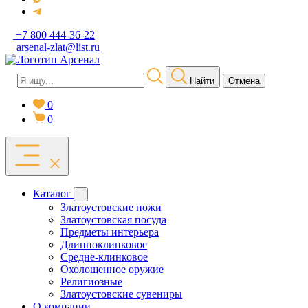
+7 800 444-36-22
arsenal-zlat@list.ru
Найти
Отмена
0
0
Каталог
Златоустовские ножи
Златоустовская посуда
Предметы интерьера
Длинноклинковое
Средне-клинковое
Охолощенное оружие
Религиозные
Златоустовские сувениры
О компании