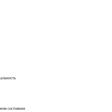
кальность
ьном состоянии