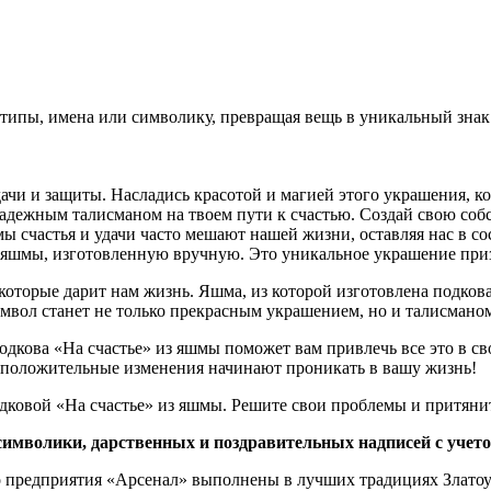
ипы, имена или символику, превращая вещь в уникальный знак 
чи и защиты. Насладись красотой и магией этого украшения, ко
надежным талисманом на твоем пути к счастью. Создай свою соб
счастья и удачи часто мешают нашей жизни, оставляя нас в со
 яшмы, изготовленную вручную. Это уникальное украшение призв
которые дарит нам жизнь. Яшма, из которой изготовлена подкова
мвол станет не только прекрасным украшением, но и талисманом
подкова «На счастье» из яшмы поможет вам привлечь все это в с
к положительные изменения начинают проникать в вашу жизнь!
одковой «На счастье» из яшмы. Решите свои проблемы и притянит
символики, дарственных и поздравительных надписей с учет
о предприятия «Арсенал» выполнены в лучших традициях Златоу