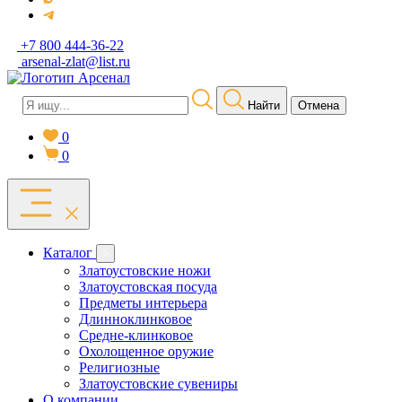
+7 800 444-36-22
arsenal-zlat@list.ru
Найти
Отмена
0
0
Каталог
Златоустовские ножи
Златоустовская посуда
Предметы интерьера
Длинноклинковое
Средне-клинковое
Охолощенное оружие
Религиозные
Златоустовские сувениры
О компании