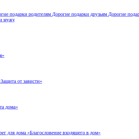
огие подарки родителям
Дорогие подарки друзьям
Дорогие пода
и мужу
я»
«Защита от зависти»
та дома»
рег для дома «Благословение входящего в дом»