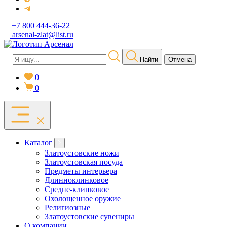
+7 800 444-36-22
arsenal-zlat@list.ru
Найти
Отмена
0
0
Каталог
Златоустовские ножи
Златоустовская посуда
Предметы интерьера
Длинноклинковое
Средне-клинковое
Охолощенное оружие
Религиозные
Златоустовские сувениры
О компании