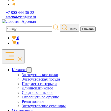
+7 800 444-36-22
arsenal-zlat@list.ru
Найти
Отмена
0
0
Каталог
Златоустовские ножи
Златоустовская посуда
Предметы интерьера
Длинноклинковое
Средне-клинковое
Охолощенное оружие
Религиозные
Златоустовские сувениры
О компании