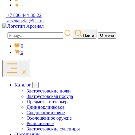
+7 800 444-36-22
arsenal-zlat@list.ru
Найти
Отмена
0
0
Каталог
Златоустовские ножи
Златоустовская посуда
Предметы интерьера
Длинноклинковое
Средне-клинковое
Охолощенное оружие
Религиозные
Златоустовские сувениры
О компании