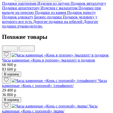
Подарки партнерам
Изделия из латуни
Подарок металлургу
Подарки архитектору
Изделия с малахитом
Подарки при
выходе на пенсию
Подарки из камня
Подарок юристу
Подарок адвокату
Бизнес-подарки
Подарок человеку у
которого все есть
Дорогие подарки на юбилей
Дорогие
подарки руководителю
Похожие товары
Часы каминные «Конь в попоне» /малахит/ в подарок
66 900 р
83 600 р
В корзину
Часы
каминные «Конь с попоной» /серафинит/
29 400 р
36 800 р
В корзину
Часы
каминные «Конь с попоной» /яшма/