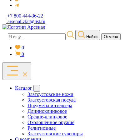
+7 800 444-36-22
arsenal-zlat@list.ru
Найти
Отмена
0
0
Каталог
Златоустовские ножи
Златоустовская посуда
Предметы интерьера
Длинноклинковое
Средне-клинковое
Охолощенное оружие
Религиозные
Златоустовские сувениры
О компании