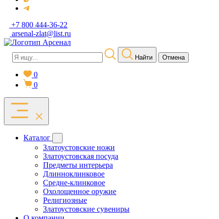
+7 800 444-36-22
arsenal-zlat@list.ru
Найти
Отмена
0
0
Каталог
Златоустовские ножи
Златоустовская посуда
Предметы интерьера
Длинноклинковое
Средне-клинковое
Охолощенное оружие
Религиозные
Златоустовские сувениры
О компании