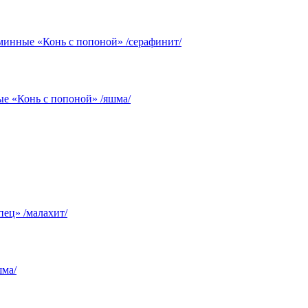
минные «Конь с попоной» /серафинит/
е «Конь с попоной» /яшма/
ец» /малахит/
шма/