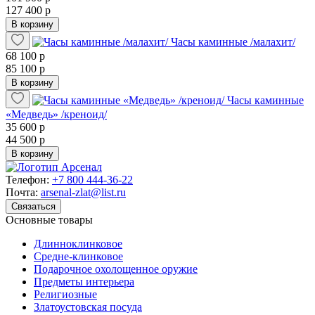
127 400 р
В корзину
Часы каминные /малахит/
68 100 р
85 100 р
В корзину
Часы каминные
«Медведь» /креноид/
35 600 р
44 500 р
В корзину
Телефон:
+7 800 444-36-22
Почта:
arsenal-zlat@list.ru
Связаться
Основные товары
Длинноклинковое
Средне-клинковое
Подарочное охолощенное оружие
Предметы интерьера
Религиозные
Златоустовская посуда