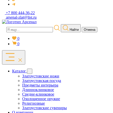
+7 800 444-36-22
arsenal-zlat@list.ru
Найти
Отмена
0
0
Каталог
Златоустовские ножи
Златоустовская посуда
Предметы интерьера
Длинноклинковое
Средне-клинковое
Охолощенное оружие
Религиозные
Златоустовские сувениры
О компании