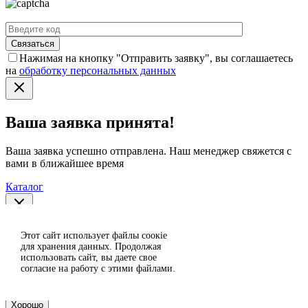
Нажимая на кнопку "Отправить заявку", вы соглашаетесь
на
обработку персональных данных
Ваша заявка принята!
Ваша заявка успешно отправлена. Наш менеджер свяжется с
вами в ближайшее время
Каталог
Спасибо за отзыв!
Этот сайт использует файлы сoокіе
Согласен
для хранения данных. Продолжая
использовать сайт, вы даете свое
Отклонить
Ваш отзыв отправлен на модерацию и появится на сайте
согласие на работу с этими файлами.
после проверки.
Хорошо