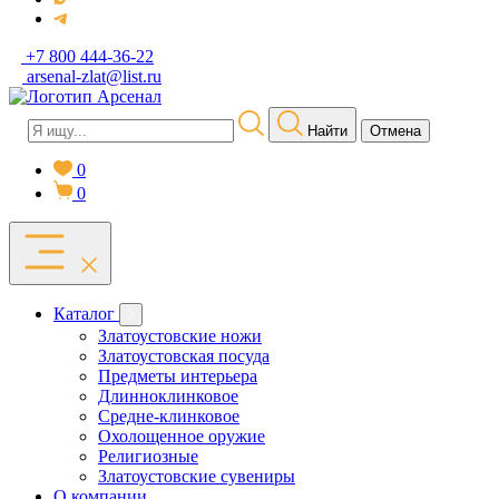
+7 800 444-36-22
arsenal-zlat@list.ru
Найти
Отмена
0
0
Каталог
Златоустовские ножи
Златоустовская посуда
Предметы интерьера
Длинноклинковое
Средне-клинковое
Охолощенное оружие
Религиозные
Златоустовские сувениры
О компании