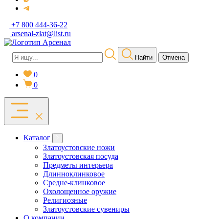
+7 800 444-36-22
arsenal-zlat@list.ru
Найти
Отмена
0
0
Каталог
Златоустовские ножи
Златоустовская посуда
Предметы интерьера
Длинноклинковое
Средне-клинковое
Охолощенное оружие
Религиозные
Златоустовские сувениры
О компании