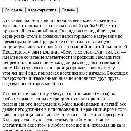
Описание
Характеристики
Отзывы
Эта малая икорница выполнена из высококачественного
материала, покрытого золотом высшей пробы 999,9, что
придает ей роскошный вид. Она идеально подойдет для
сервировки стола и создания неповторимого настроения во
время праздников.Превратите свой стол в настоящую
индивидуальность с нашей эксклюзивной золотой икорницей!
Представляем вам икорницу «Белуга со стопками» (малая) —
идеальное сочетание элегантности и роскоши.Насладитесь
непревзойденным шиком каждый раз, когда вы разливаете
икру. Наша золоченная икорница придает вашему столу
утонченный вид, привлекая восхищенные взгляды. Блестящая
поверхность и изысканный дизайн дополняют друг друга,
создавая неповторимый образ.
Используйте икорницу «Белуга со стопками» (малая) на
любых торжественных мероприятиях или просто для
повседневного наслаждения. Маленький размер и легкий вес
делают его удобным в использовании и хранении.Кроме того,
наша икорница идеально сочетается с любыми интерьерами.
Благодаря своему классическому дизайну, она станет
элегантным акцентом в любом помещении, добавляя шика и
роскоши в вашу жизнь.