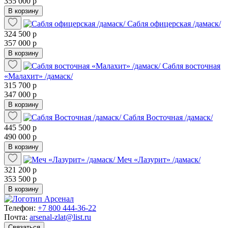
355 000 р
В корзину
Сабля офицерская /дамаск/
324 500 р
357 000 р
В корзину
Сабля восточная
«Малахит» /дамаск/
315 700 р
347 000 р
В корзину
Сабля Восточная /дамаск/
445 500 р
490 000 р
В корзину
Меч «Лазурит» /дамаск/
321 200 р
353 500 р
В корзину
Телефон:
+7 800 444-36-22
Почта:
arsenal-zlat@list.ru
Связаться