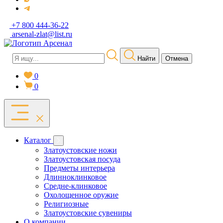
+7 800 444-36-22
arsenal-zlat@list.ru
Найти
Отмена
0
0
Каталог
Златоустовские ножи
Златоустовская посуда
Предметы интерьера
Длинноклинковое
Средне-клинковое
Охолощенное оружие
Религиозные
Златоустовские сувениры
О компании