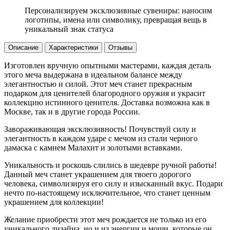
Персонализируем эксклюзивные сувениры: наносим
логотипы, имена или символику, превращая вещь в
уникальный знак статуса
Описание
Характеристики
Отзывы
Изготовлен вручную опытными мастерами, каждая деталь
этого меча выдержана в идеальном балансе между
элегантностью и силой. Этот меч станет прекрасным
подарком для ценителей благородного оружия и украсит
коллекцию истинного ценителя. Доставка возможна как в
Москве, так и в другие города России.
Завораживающая эксклюзивность! Почувствуй силу и
элегантность в каждом ударе с мечом из стали черного
дамаска с камнем Малахит и золотыми вставками.
Уникальность и роскошь слились в шедевре ручной работы!
Данный меч станет украшением для твоего дорогого
человека, символизируя его силу и изысканный вкус. Подари
нечто по-настоящему исключительное, что станет ценным
украшением для коллекции!
Желание приобрести этот меч рождается не только из его
уникального дизайна, но и из энергии и мощи, которые он