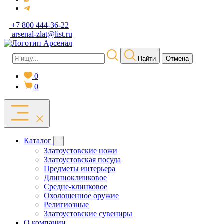
+7 800 444-36-22
arsenal-zlat@list.ru
Найти
Отмена
0
0
Каталог
Златоустовские ножи
Златоустовская посуда
Предметы интерьера
Длинноклинковое
Средне-клинковое
Охолощенное оружие
Религиозные
Златоустовские сувениры
О компании